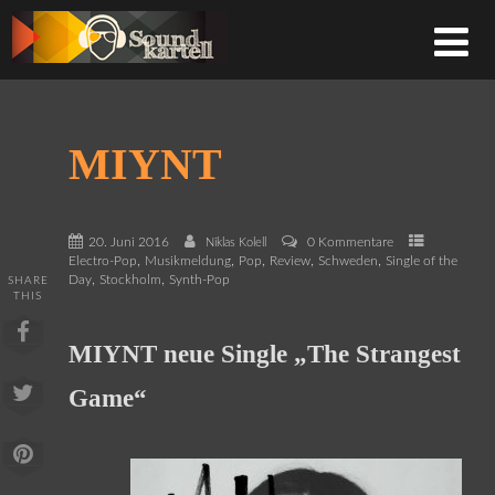
MIYNT
20. Juni 2016
0 Kommentare
Niklas Kolell
,
,
,
,
,
Electro-Pop
Musikmeldung
Pop
Review
Schweden
Single of the
,
,
Day
Stockholm
Synth-Pop
SHARE
THIS
MIYNT neue Single „The Strangest
Game“