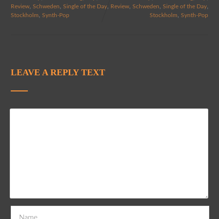
,
,
,
,
,
,
Review
Schweden
Single of the Day
Review
Schweden
Single of the Day
,
,
Stockholm
Synth-Pop
Stockholm
Synth-Pop
LEAVE A REPLY TEXT