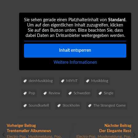
Sie sehen gerade einen Platzhalterinhalt von
Standard
.
Um auf den eigentlichen Inhalt zuzugreifen, klicken
Sie auf den Button unten. Bitte beachten Sie, dass
dabei Daten an Drittanbieter weitergegeben werden.
Inhalt entsperren
Weitere Informationen
deinMusikblog
MIYNT
Musikblog
Pop
Review
Schweden
Single
Soundkartell
Stockholm
The Strangest Game
Vorheriger Beitrag
Nächster Beitrag
Trentemøller Albumnews
Der Elegante Rest
,
,
,
,
,
,
Electro-Pop
Musikmeldung
Pop
Electro-Pop
Musikmeldung
Pop