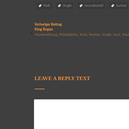
R&B
Single
Soundkartell
Surreal
Vorheriger Beitrag
King Ropes
,
,
,
,
,
,
Musikmeldung
Philadelphia
R&B
Review
Single
Soul
Trac
LEAVE A REPLY TEXT