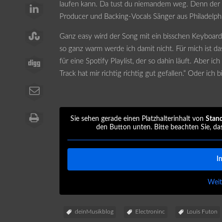
laufen kann. Da tust du niemandem weg. Denn der 
Producer und Backing-Vocals Sänger aus Philadelp
Ganz easy wird der Song mit ein bisschen Keyboar
so ganz warm werde ich damit nicht. Für mich ist da
für eine Spotify Playlist, der so dahin läuft. Aber ic
Track hat mir richtig richtig gut gefallen.“ Oder ich
Sie sehen gerade einen Platzhalterinhalt von
Stan
den Button unten. Bitte beachten Sie, da
I
Weit
deinMusikblog
Electroninc
Louis Futon