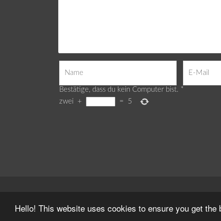
Bestätige, dass du kein Computer bist.
*
zwei
+
=
5
Webdesign by
Delight Mediadesign
Hello! This website uses cookies to ensure you get the