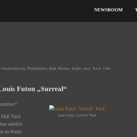
NEWSROOM
,
,
,
,
,
,
,
Musikmeldung
Philadelphia
R&B
Review
Single
Soul
Track
USA
ouis Futon „Surreal“
smoother?
Louis Futon „Surreal“ Track
r R&B Track
lso wirklich
me im Radio