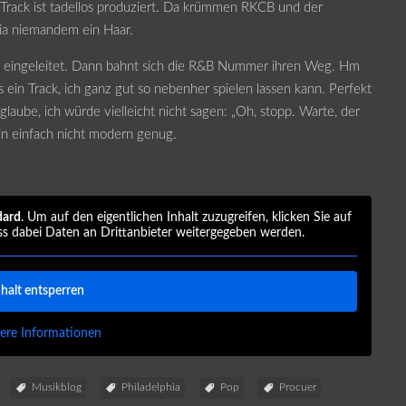
Track ist tadellos produziert. Da krümmen RKCB und der
hia niemandem ein Haar.
d eingeleitet. Dann bahnt sich die R&B Nummer ihren Weg. Hm
s ein Track, ich ganz gut so nebenher spielen lassen kann. Perfekt
h glaube, ich würde vielleicht nicht sagen: „Oh, stopp. Warte, der
 bin einfach nicht modern genug.
dard
. Um auf den eigentlichen Inhalt zuzugreifen, klicken Sie auf
ss dabei Daten an Drittanbieter weitergegeben werden.
nhalt entsperren
ere Informationen
Musikblog
Philadelphia
Pop
Procuer