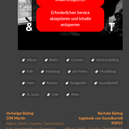
Erforderlichen Service
akzeptieren und Inhalte
entsperren
Album
Berlin
Country
deinMusikblog
Folk
Hamburg
Ian Fisher
Musikblog
Nero
Review
Songwriter
Soundkartell
St. Louis
USA
Wien
Vorheriger Beitrag
Nächster Beitrag
DIN Martin
tagebook von Soundkartell
,
,
,
,
KW05
Album
Berlin
Country
Deutschland
,
,
,
,
,
,
,
Album
Berlin
Country
Deutschland
Folk
Musikmeldung
Österreich