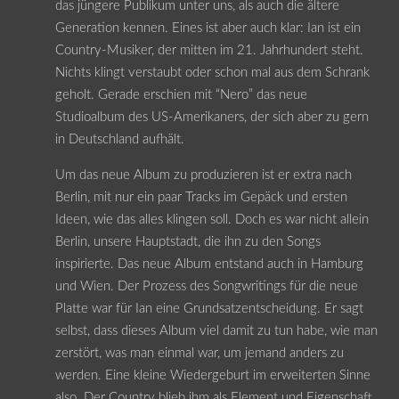
das jüngere Publikum unter uns, als auch die ältere
Generation kennen. Eines ist aber auch klar: Ian ist ein
Country-Musiker, der mitten im 21. Jahrhundert steht.
Nichts klingt verstaubt oder schon mal aus dem Schrank
geholt. Gerade erschien mit “Nero” das neue
Studioalbum des US-Amerikaners, der sich aber zu gern
in Deutschland aufhält.
Um das neue Album zu produzieren ist er extra nach
Berlin, mit nur ein paar Tracks im Gepäck und ersten
Ideen, wie das alles klingen soll. Doch es war nicht allein
Berlin, unsere Hauptstadt, die ihn zu den Songs
inspirierte. Das neue Album entstand auch in Hamburg
und Wien. Der Prozess des Songwritings für die neue
Platte war für Ian eine Grundsatzentscheidung. Er sagt
selbst, dass dieses Album viel damit zu tun habe, wie man
zerstört, was man einmal war, um jemand anders zu
werden. Eine kleine Wiedergeburt im erweiterten Sinne
also. Der Country blieb ihm als Element und Eigenschaft