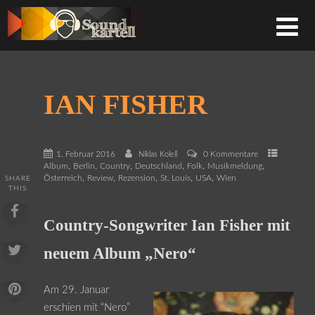
IAN FISHER
1. Februar 2016
0 Kommentare
Niklas Kolell
,
,
,
,
,
,
Album
Berlin
Country
Deutschland
Folk
Musikmeldung
,
,
,
,
,
Österreich
Review
Rezension
St. Louis
USA
Wien
SHARE
THIS
Country-Songwriter Ian Fisher mit
neuem Album „Nero“
Am 29. Januar
erschien mit “Nero”