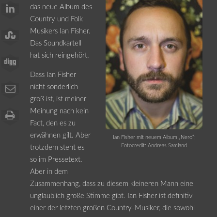
das neue Album des
Country und Folk
Musikers Ian Fisher.
Das Soundkartell
hat sich reingehört.
Dass Ian Fisher
nicht sonderlich
groß ist, ist meiner
Meinung nach kein
Fact, den es zu
erwähnen gilt. Aber
Ian Fisher mit neuem Album „Nero“;
Fotocredit: Andreas Samland
trotzdem steht es
so im Pressetext.
Aber in dem
Zusammenhang, dass zu diesem kleineren Mann eine
unglaublich große Stimme gibt. Ian Fisher ist definitiv
einer der letzten großen Country-Musiker, die sowohl