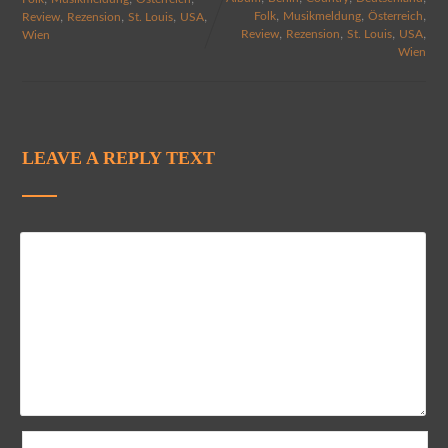
,
,
,
,
,
,
,
Folk
Musikmeldung
Österreich
Review
Rezension
St. Louis
USA
,
,
,
,
Review
Rezension
St. Louis
USA
Wien
Wien
LEAVE A REPLY TEXT