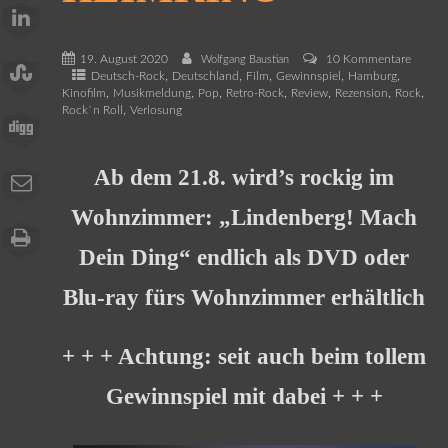
19. August 2020
10 Kommentare
Wolfgang Baustian
,
,
,
,
,
Deutsch-Rock
Deutschland
Film
Gewinnspiel
Hamburg
,
,
,
,
,
,
,
Kinofilm
Musikmeldung
Pop
Retro-Rock
Review
Rezension
Rock
,
Rock`n Roll
Verlosung
Ab dem 21.8. wird’s rockig im
Wohnzimmer: „Lindenberg! Mach
Dein Ding“ endlich als DVD oder
Blu-ray fürs Wohnzimmer erhältlich
+ + + Achtung: seit auch beim tollem
Gewinnspiel mit dabei + + +