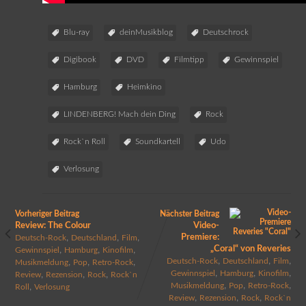
Blu-ray
deinMusikblog
Deutschrock
Digibook
DVD
Filmtipp
Gewinnspiel
Hamburg
Heimkino
LINDENBERG! Mach dein Ding
Rock
Rock`n Roll
Soundkartell
Udo
Verlosung
Vorheriger Beitrag
Nächster Beitrag
Review: The Colour
Video-
,
,
,
Premiere:
Deutsch-Rock
Deutschland
Film
„Coral“ von Reveries
,
,
,
Gewinnspiel
Hamburg
Kinofilm
,
,
,
,
,
,
Deutsch-Rock
Deutschland
Film
Musikmeldung
Pop
Retro-Rock
,
,
,
,
,
,
Gewinnspiel
Hamburg
Kinofilm
Review
Rezension
Rock
Rock`n
,
,
,
,
Musikmeldung
Pop
Retro-Rock
Roll
Verlosung
,
,
,
Review
Rezension
Rock
Rock`n