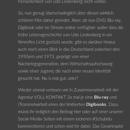
Persönlichkeit von Udo Lindenberg nicht vorbei.
So, nun genug überschwänglich über diesen wirklich
schönen Film daher geredet. Aber, ob nun DVD, Blu-ray,
Digibook oder im Stream online verfügbar: außer dass die
frühe Lebensgeschichte von Udo Lindenberg in ein
filmreifes Licht gerückt wurde, gibt es darüber hinaus
auch noch einen Blick in das Deutschland zwischen den
1950ern und 1973, geprägt von einer
Nachkriegsgeneration, dem Wirtschaftsaufschwung
sowie einer Jugend, die nach einer neuen Identität
gesucht hat. Nu is mal gut, oder?
Wieder einmal verlosen wir in Zusammenarbeit mit der
Agentur VOLL:KONTAKT 2x mal je eine
Blu-ray
und
(Trommelwirbel) eines der limitierten
Digibooks
. Dazu
müsst ihr lediglich den Beitrag hier oder auf einer unserer
Social-Media-Seiten mit einem lockeren #Schubidu
kommentieren und schon seid ihr dabei. Das Gewinnspiel