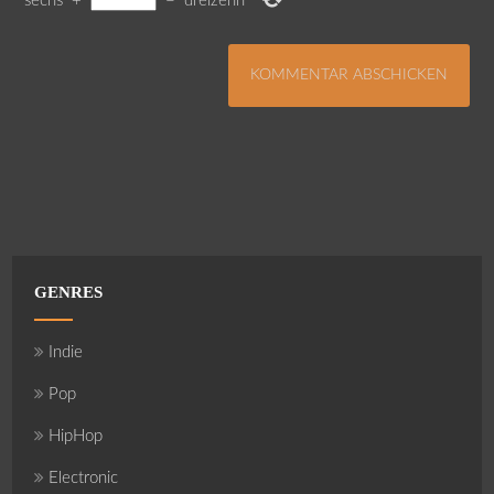
sechs
+
=
dreizehn
GENRES
Indie
Pop
HipHop
Electronic