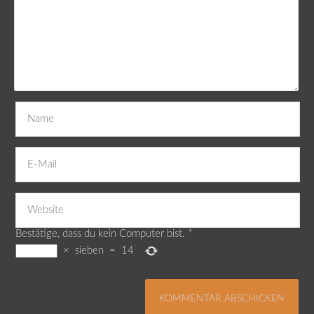
Bestätige, dass du kein Computer bist.
*
×
sieben
=
14