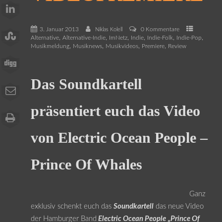
3. Januar 2013
0 Kommentare
Niklas Kolell
,
,
,
,
,
,
Alternative
Alternative-Indie
ImNetz
Indie
Indie-Folk
Indie-Pop
,
,
,
,
Musikmeldung
Musiknews
Musikvideos
Premiere
Review
Das Soundkartell
präsentiert euch das Video
von Electric Ocean People –
Prince Of Whales
Ganz
exklusiv schenkt euch das
Soundkartell
das neue Video
der Hamburger Band
Electric Ocean People
„Prince Of