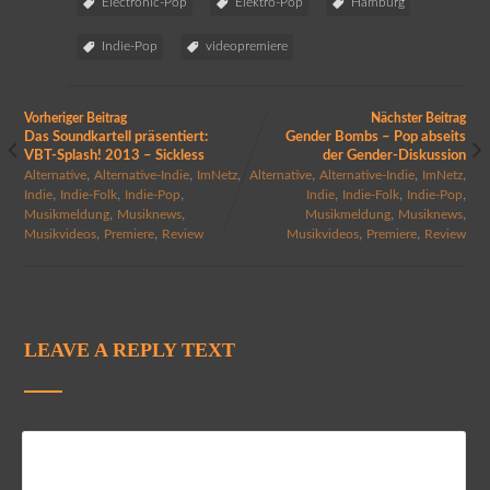
Electronic-Pop
Elektro-Pop
Hamburg
Indie-Pop
videopremiere
Vorheriger Beitrag
Nächster Beitrag
Das Soundkartell präsentiert:
Gender Bombs – Pop abseits
VBT-Splash! 2013 – Sickless
der Gender-Diskussion
,
,
,
,
,
,
Alternative
Alternative-Indie
ImNetz
Alternative
Alternative-Indie
ImNetz
,
,
,
,
,
,
Indie
Indie-Folk
Indie-Pop
Indie
Indie-Folk
Indie-Pop
,
,
,
,
Musikmeldung
Musiknews
Musikmeldung
Musiknews
,
,
,
,
Musikvideos
Premiere
Review
Musikvideos
Premiere
Review
LEAVE A REPLY TEXT