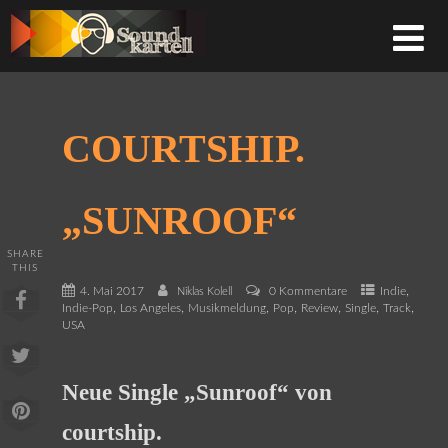
COURTSHIP.
„SUNROOF“
SHARE
THIS
,
4. Mai 2017
0 Kommentare
Indie
Niklas Kolell
,
,
,
,
,
,
,
Indie-Pop
Los Angeles
Musikmeldung
Pop
Review
Single
Track
USA
Neue Single „Sunroof“ von
courtship.