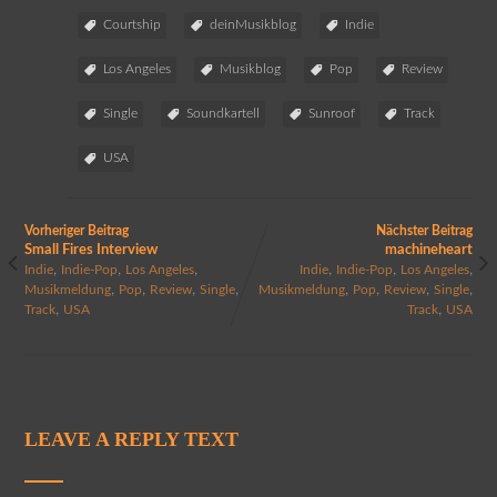
Courtship
deinMusikblog
Indie
Los Angeles
Musikblog
Pop
Review
Single
Soundkartell
Sunroof
Track
USA
Vorheriger Beitrag
Nächster Beitrag
Small Fires Interview
machineheart
,
,
,
,
,
,
Indie
Indie-Pop
Los Angeles
Indie
Indie-Pop
Los Angeles
,
,
,
,
,
,
,
,
Musikmeldung
Pop
Review
Single
Musikmeldung
Pop
Review
Single
,
,
Track
USA
Track
USA
LEAVE A REPLY TEXT