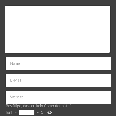
Bestätige, dass du kein Computer bist.
*
fünf
−
=
1