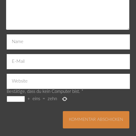
Bestätige, dass du kein Computer bist.
*
+
eins
=
zehn