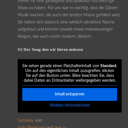
immer für eine gediegene und qualitativ hochwertige
Show zu haben. Für uns war es wichtig, dass die Dänen
Musik machen, die auch der breiten Masse gefallen wird.
Sie haben sich dadurch eine wirklich attraktive Nische
aufgebaut und können sowohl etwas mainstreamiger
klingen, wie auch schön modern, dänisch.
#2 Der Song den wir hören müssen
Sie sehen gerade einen Platzhalterinhalt von
Standard
.
Um auf den eigentlichen Inhalt zuzugreifen, klicken
Sie auf den Button unten. Bitte beachten Sie, dass
dabei Daten an Drittanbieter weitergegeben werden.
Inhalt entsperren
Weitere Informationen
Getaway
von
Suits Boulevard
auf
tape.tv
.