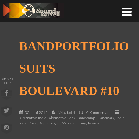
BANDPORTFOLIO
SUITS
SHARE
THIS
BOULEVARD #10
30. Juni 2015
0 Kommentare
Niklas Kolell
,
,
,
,
,
Alternative-Indie
Alternative-Rock
Bandcamp
Dänemark
Indie
,
,
,
Indie-Rock
Kopenhagen
Musikmeldung
Review