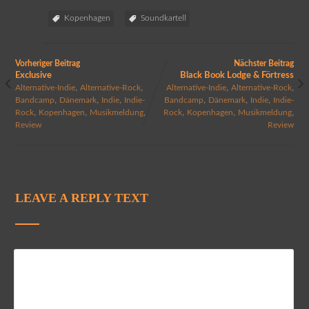
Kopenhagen
Soundkartell
Vorheriger Beitrag
Nächster Beitrag
Exclusive
Black Book Lodge & Förtress
,
,
,
,
Alternative-Indie
Alternative-Rock
Alternative-Indie
Alternative-Rock
,
,
,
,
,
,
Bandcamp
Dänemark
Indie
Indie-
Bandcamp
Dänemark
Indie
Indie-
,
,
,
,
,
,
Rock
Kopenhagen
Musikmeldung
Rock
Kopenhagen
Musikmeldung
Review
Review
LEAVE A REPLY TEXT