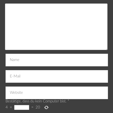
Bestätige, dass du kein Computer bist.
*
4
×
=
20