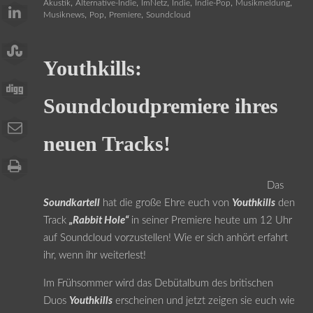
,
,
,
,
,
,
Akustik
Alternative-Indie
ImNetz
Indie
Indie-Pop
Musikmeldung
,
,
,
Musiknews
Pop
Premiere
Soundcloud
Youthkills:
Soundcloudpremiere ihres
neuen Tracks!
Das
Soundkartell
hat die große Ehre euch von
Youthkills
den
Track
„Rabbit Hole“
in seiner Premiere heute um 12 Uhr
auf Soundcloud vorzustellen! Wie er sich anhört erfahrt
ihr, wenn ihr weiterlest!
Im Frühsommer wird das Debütalbum des britischen
Duos
Youthkills
erscheinen und jetzt zeigen sie euch wie