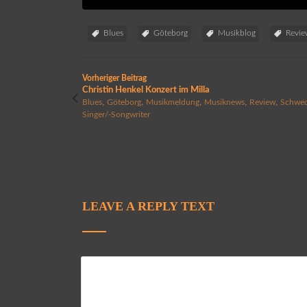
Blues
Göteborg
Musikblog
Revi
Vorheriger Beitrag
Christin Henkel Konzert im Milla
,
,
,
,
,
Blues
Göteborg
Musikmeldung
Musiknews
Review
Schwe
Singer/-Songwriter
LEAVE A REPLY TEXT