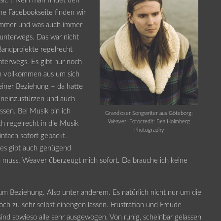
ic”? Nein man findet den
ne Facebookseite finden wir
 immer und was auch immer
 unterwegs. Das war nicht
Bandprojekte regelrecht
unterwegs. Es gibt nur noch
ch vollkommen aus um sich
 einer Beziehung – da hatte
ineinzustürzen und auch
ssen. Bei Musik bin ich
Grandioser Songwriter aus Göteborg:
Weaver; Fotocredit: Bea Holmberg
h regelrecht in die Musik
Photography
infach sofort gepackt.
 es gibt auch genügend
n muss. Weaver überzeugt mich sofort. Da brauche ich keine
 um Beziehung. Also unter anderem. Es natürlich nicht nur um die
och zu sehr selbst einengen lassen. Frustration und Freude
sind sowieso alle sehr ausgewogen. Von ruhig, scheinbar gelassen