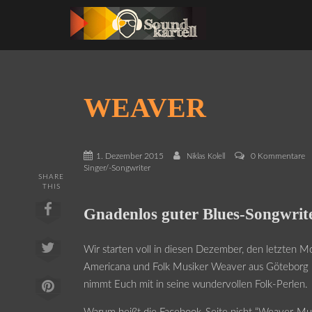
WEAVER
1. Dezember 2015
0 Kommentare
Niklas Kolell
Singer/-Songwriter
SHARE
THIS
Gnadenlos guter Blues-Songwrit
Wir starten voll in diesen Dezember, den letzten M
Americana und Folk Musiker Weaver aus Göteborg
nimmt Euch mit in seine wundervollen Folk-Perlen.