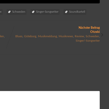
ew
Schweden
Singer-Songwriter
Soundkartell
Nächster Beitrag
Otzeki
,
,
,
,
,
,
,
den
Blues
Göteborg
Musikmeldung
Musiknews
Review
Schweden
Singer/-Songwriter