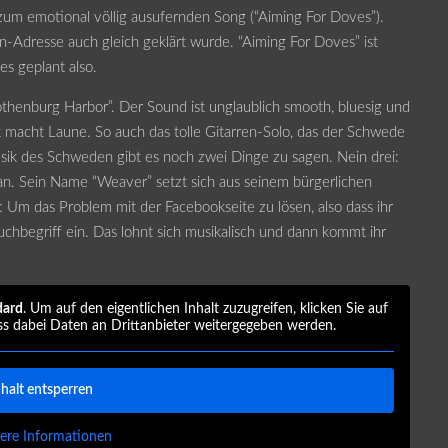
 zum emotional völlig ausufernden Song (“Aiming For Doves”).
-Adresse auch gleich geklärt wurde. “Aiming For Doves” ist
es geplant also.
Gothenburg Harbor”. Der Sound ist unglaublich smooth, bluesig und
 macht Laune. So auch das tolle Gitarren-Solo, das der Schwede
sik des Schweden gibt es noch zwei Dinge zu sagen. Nein drei:
an. Sein Name “Weaver” setzt sich aus seinem bürgerlichen
m das Problem mit der Facebookseite zu lösen, also dass ihr
uchbegriff ein. Das lohnt sich musikalisch und dann kommt ihr
dard
. Um auf den eigentlichen Inhalt zuzugreifen, klicken Sie auf
ss dabei Daten an Drittanbieter weitergegeben werden.
nhalt entsperren
ere Informationen