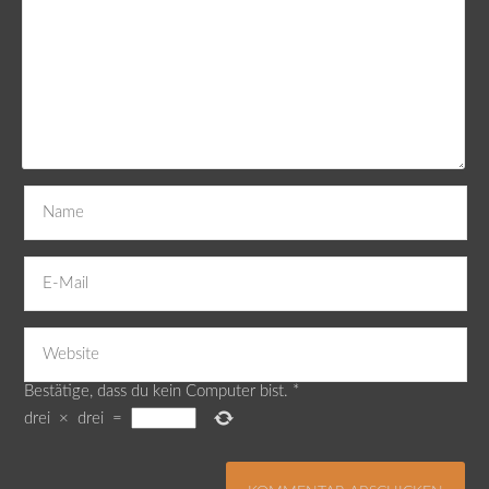
Bestätige, dass du kein Computer bist.
*
drei
×
drei
=