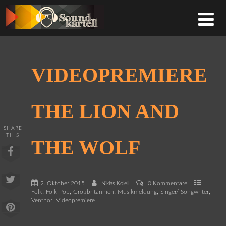
VIDEOPREMIERE
THE LION AND
SHARE
THIS
THE WOLF
2. Oktober 2015
0 Kommentare
Niklas Kolell
,
,
,
,
,
Folk
Folk-Pop
Großbritannien
Musikmeldung
Singer/-Songwriter
,
Ventnor
Videopremiere