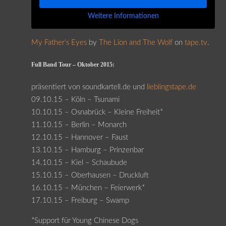
Weitere Informationen
My Father’s Eyes
by
The Lion and The Wolf
on
tape.tv
.
Full Band Tour – Oktober 2015:
präsentiert von soundkartell.de und
lieblingstape.de
09.10.15 – Köln – Tsunami
10.10.15 – Osnabrück – Kleine Freiheit*
11.10.15 – Berlin – Monarch
12.10.15 – Hannover – Faust
13.10.15 – Hamburg – Prinzenbar
14.10.15 – Kiel – Schaubude
15.10.15 – Oberhausen – Druckluft
16.10.15 – München – Feierwerk*
17.10.15 – Freiburg – Swamp
*Support für Young Chinese Dogs