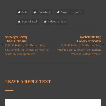
Folk
Musikblog
Singer-Songwriter
Soundkartell
videopremiere
Vorheriger Beitrag
Nächster Beitrag
Thees Uhlmann
Canary Interview
,
,
,
,
,
,
Folk
Folk-Pop
Großbritannien
Folk
Folk-Pop
Großbritannien
,
,
,
,
Musikmeldung
Singer/-Songwriter
Musikmeldung
Singer/-Songwriter
,
,
Ventnor
Videopremiere
Ventnor
Videopremiere
LEAVE A REPLY TEXT