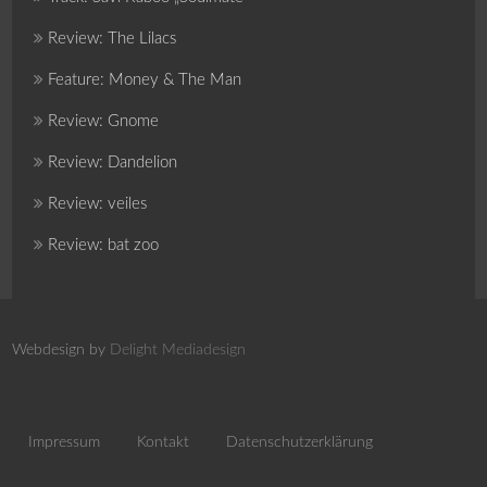
Review: The Lilacs
Feature: Money & The Man
Review: Gnome
Review: Dandelion
Review: veiles
Review: bat zoo
Webdesign by
Delight Mediadesign
Impressum
Kontakt
Datenschutzerklärung