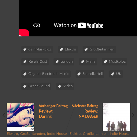
deinMuskblog
Elektro
Großbritannien
Kerala Dust
London
Maria
Musikblog
Organic Electronic Music
Soundkartell
UK
Urban Sound
Video
Vorheriger Beitrag
Nächster Beitrag
Review:
Review:
Darling
NATJAGER
,
,
,
,
,
,
Elektro
Großbritannien
Indie-House
Elektro
Großbritannien
Indie-House