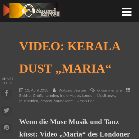
VIDEO: KERALA
DUST „MARIA“
SHARE
THIS
13. April 2018
0 Kommentare
Wolfgang Baustian
,
,
,
,
,
Elektro
Großbritannien
Indie-House
London
Musiknews
,
,
,
Musikvideo
Review
Soundkartell
Urban-Pop
Wenn die Muse Musik und Tanz
küsst: Video „Maria“ des Londoner