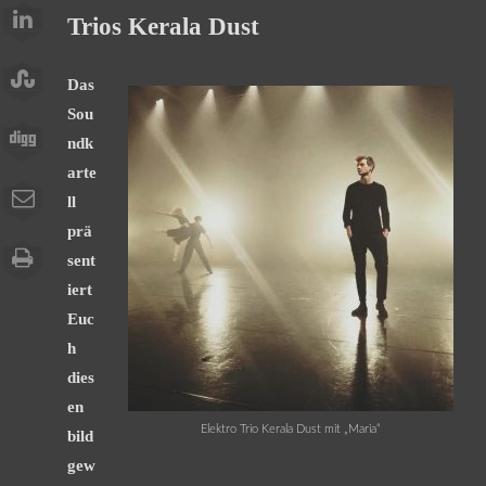
Trios Kerala Dust
Das
Sou
ndk
arte
ll
prä
sent
iert
Euc
h
dies
en
Elektro Trio Kerala Dust mit „Maria“
bild
gew