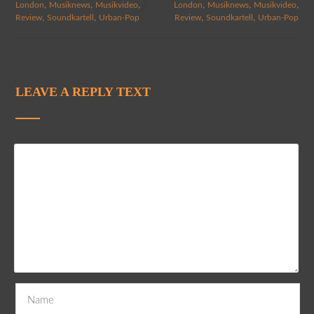
,
,
,
,
,
,
London
Musiknews
Musikvideo
London
Musiknews
Musikvideo
,
,
,
,
Review
Soundkartell
Urban-Pop
Review
Soundkartell
Urban-Pop
LEAVE A REPLY TEXT