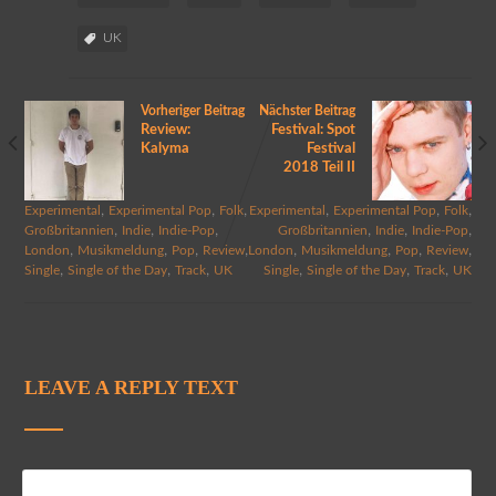
UK
Vorheriger Beitrag
Nächster Beitrag
Review:
Festival: Spot
Kalyma
Festival
2018 Teil II
,
,
,
,
,
,
Experimental
Experimental Pop
Folk
Experimental
Experimental Pop
Folk
,
,
,
,
,
,
Großbritannien
Indie
Indie-Pop
Großbritannien
Indie
Indie-Pop
,
,
,
,
,
,
,
,
London
Musikmeldung
Pop
Review
London
Musikmeldung
Pop
Review
,
,
,
,
,
,
Single
Single of the Day
Track
UK
Single
Single of the Day
Track
UK
LEAVE A REPLY TEXT