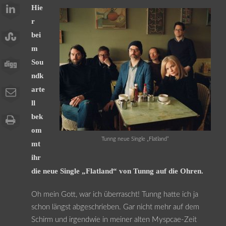
Hie
r
bei
m
Sou
ndk
arte
ll
bek
om
Tunng neue Single „Flatland“
mt
ihr
die neue Single „Flatland“ von Tunng auf die Ohren.
Oh mein Gott, war ich überrascht! Tunng hatte ich ja
schon längst abgeschrieben. Gar nicht mehr auf dem
Schirm und irgendwie in meiner alten Myspcae-Zeit