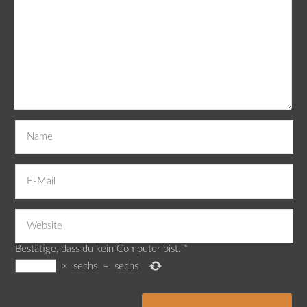
Bestätige, dass du kein Computer bist.
*
×
sechs
=
sechs