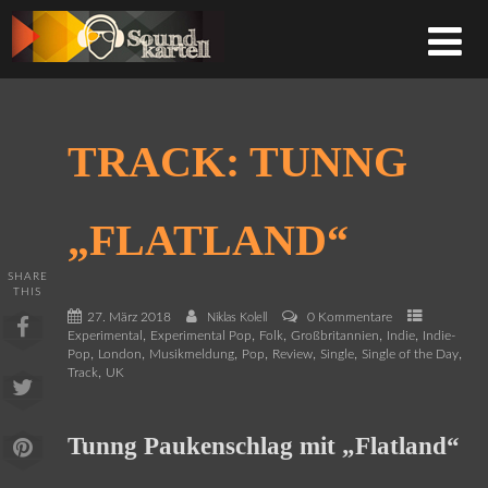
TRACK: TUNNG
„FLATLAND“
SHARE
THIS
27. März 2018
0 Kommentare
Niklas Kolell
,
,
,
,
,
Experimental
Experimental Pop
Folk
Großbritannien
Indie
Indie-
,
,
,
,
,
,
,
Pop
London
Musikmeldung
Pop
Review
Single
Single of the Day
,
Track
UK
Tunng Paukenschlag mit „Flatland“