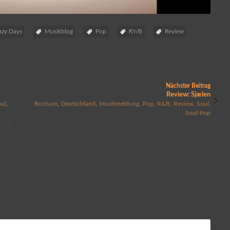
azy Days
Musikblog
Pop
R'n'B
Review
Nächster Beitrag
Review: Sjælen
,
,
,
,
,
,
,
,
oul
Bochum
Deutschland
Musikmeldung
Pop
R&B
Review
Soul
Soul-Pop