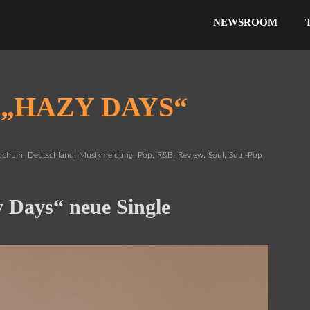
NEWSROOM
 „HAZY DAYS“
,
,
,
,
,
,
,
ochum
Deutschland
Musikmeldung
Pop
R&B
Review
Soul
Soul-Pop
y Days“ neue Single