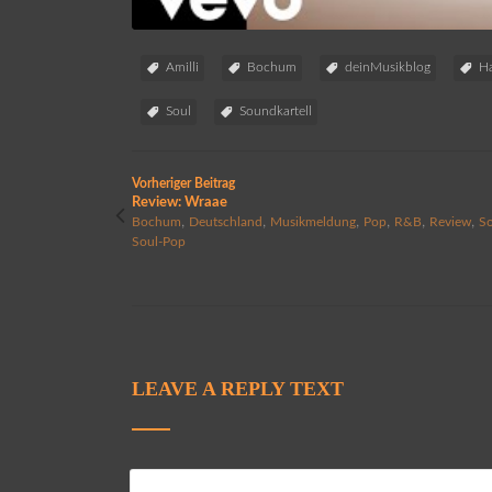
Amilli
Bochum
deinMusikblog
H
Soul
Soundkartell
Vorheriger Beitrag
Review: Wraae
,
,
,
,
,
,
Bochum
Deutschland
Musikmeldung
Pop
R&B
Review
S
Soul-Pop
LEAVE A REPLY TEXT