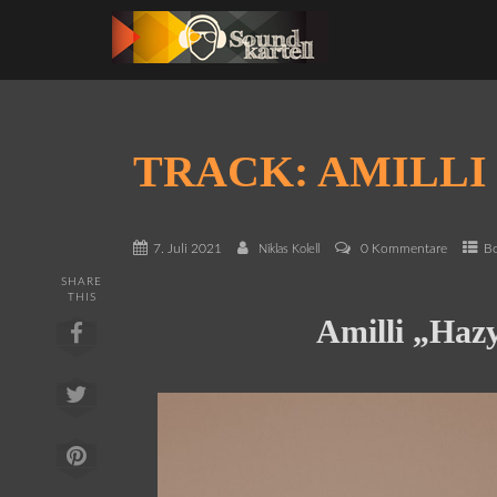
TRACK: AMILLI
7. Juli 2021
0 Kommentare
B
Niklas Kolell
SHARE
THIS
Amilli „Haz