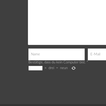
Bestätige, dass du kein Computer bist.
*
×
drei
=
neun