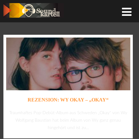
REZENSION: WY OKAY – „OKAY“
Traumhaftes Pop-Debüt-Album aus Schweden „Okay“ von Wy
Wolfgang Baustian hat beim Album von Wy ganz genau
hingehört und ist zu...