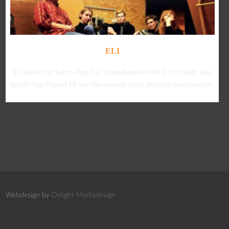
ELI
Eli dänischer Synth-Pop Das Soundkartell stellt Euch heute das
Synth-Pop Projekt Eli vor. Sie werden Euch definitiv überraschen.
Webdesign by
Delight Mediadesign