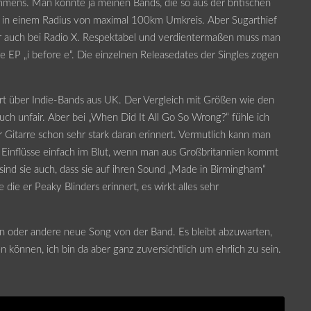
mmens. Man könnte ja meinen Bands, die so aus der britischen
 in einem Radius von maximal 100km Umkreis. Aber Sugarthief
er auch bei Radio X. Respektabel und verdientermaßen muss man
e EP „i before e“. Die einzelnen Releasedates der Singles zogen
rt über Indie-Bands aus UK. Der Vergleich mit Größen wie den
uch unfair. Aber bei „When Did It All Go So Wrong?“ fühle ich
r Gitarre schon sehr stark daran erinnert. Vermutlich kann man
e Einflüsse einfach im Blut, wenn man aus Großbritannien kommt
sind sie auch, dass sie auf ihren Sound „Made in Birmingham“
 die er Peaky Blinders erinnert, es wirkt alles sehr
 ein oder andere neue Song von der Band. Es bleibt abzuwarten,
n können, ich bin da aber ganz zuversichtlich um ehrlich zu sein.