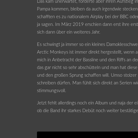
Das kam unerwartet, förderte aber ihren Aufstieg i
Pampa kommen, bleiben da auch irgendwie stecken
schafften es zu nationalem Airplay bei der BBC od
ja sagen. Im März 2019 erschien dann erst ihre erst
sich dann über ein weiteres Jahr.
Es schwingt ja immer so ein kleines Damoklesschwe
Arctic Monkeys ist immer direkt hergestellt, wenn a
mich in Anbetracht der Bassline und den Riffs an de
das gar nicht so sehr abschütteln und man hat dies
und den großen Sprung schaffen will. Umso stolzer 
schreiben dürfen. Man fühlt sich direkt an Serien wie
stimmungsvoll.
Jetzt fehlt allerdings noch ein Album und naja der
ob die Band ihr starkes Debüt noch weiter bestätige