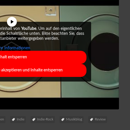
erinhalt von
YouTube
. Um auf den eigentlichen
 die Schaltfläche unten. Bitte beachten Sie, dass
ttanbieter weitergegeben werden.
r Informationen
nhalt entsperren
e akzeptieren und Inhalte entsperren
ien
Indie
Indie-Rock
Musikblog
Review