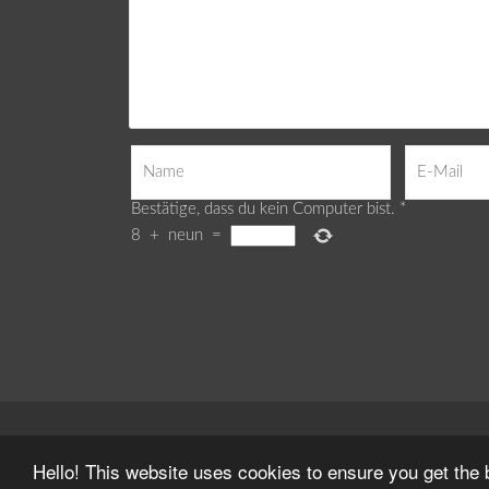
Bestätige, dass du kein Computer bist.
*
8
+
neun
=
Webdesign by
Delight Mediadesign
Hello! This website uses cookies to ensure you get the