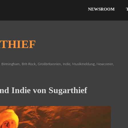
NEWSROOM
THIEF
,
,
,
,
,
,
Birmingham
Brit-Rock
Großbritannien
Indie
Musikmeldung
Newcomer
und Indie von Sugarthief