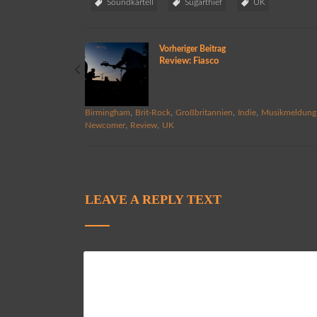
Soundkartell
Sugarthief
UK
Vorheriger Beitrag
Review: Fiasco
,
,
,
,
Birmingham
Brit-Rock
Großbritannien
Indie
Musikmeldung
,
,
Newcomer
Review
UK
LEAVE A REPLY TEXT