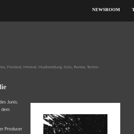
NEWSROOM
,
,
,
,
,
,
ktro
Finnland
Minimal
Musikmeldung
Oulu
Review
Techno
lie
des Junis.
s dem
der Producer