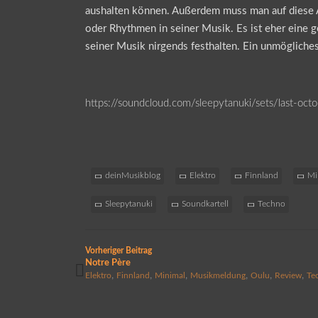
aushalten können. Außerdem muss man auf diese Ar
oder Rhythmen in seiner Musik. Es ist eher eine 
seiner Musik nirgends festhalten. Ein unmögliche
https://soundcloud.com/sleepytanuki/sets/last-oct
deinMusikblog
Elektro
Finnland
Mi
Sleepytanuki
Soundkartell
Techno
Vorheriger Beitrag
Notre Père
,
,
,
,
,
,
Elektro
Finnland
Minimal
Musikmeldung
Oulu
Review
Te