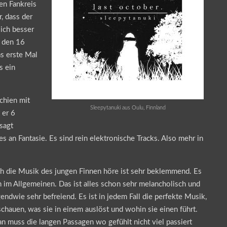
en Fankreis
, dass der
ich besser
, den 16
as erste Mal
s ein
schien mit
Sleepytanuki aus Oulu, Finnland
 er 6
 sagt
es an Fantasie. Es sind rein elektronische Tracks. Also mehr in
ich die Musik des jungen Finnen höre ist sehr beklemmend. Es
 im Allgemeinen. Das ist alles schon sehr melancholisch und
gendwie sehr befreiend. Es ist in jedem Fall die perfekte Musik,
schauen, was sie in einem auslöst und wohin sie einen führt.
an muss die langen Passagen wo gefühlt nicht viel passiert