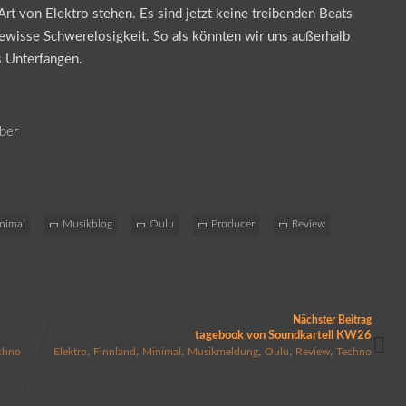
t von Elektro stehen. Es sind jetzt keine treibenden Beats
gewisse Schwerelosigkeit. So als könnten wir uns außerhalb
s Unterfangen.
ober
nimal
Musikblog
Oulu
Producer
Review
Nächster Beitrag
tagebook von Soundkartell KW26
,
,
,
,
,
,
chno
Elektro
Finnland
Minimal
Musikmeldung
Oulu
Review
Techno