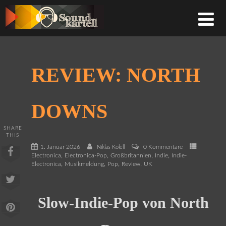
REVIEW: NORTH
DOWNS
SHARE
THIS
1. Januar 2026
0 Kommentare
Niklas Kolell
,
,
,
,
Electronica
Electronica-Pop
Großbritannien
Indie
Indie-
,
,
,
,
Electronica
Musikmeldung
Pop
Review
UK
Slow-Indie-Pop von North