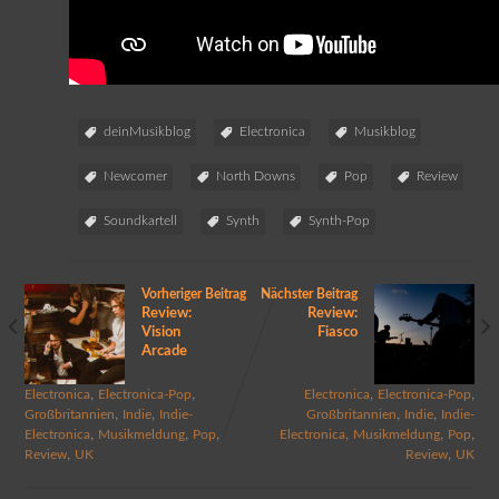
deinMusikblog
Electronica
Musikblog
Newcomer
North Downs
Pop
Review
Soundkartell
Synth
Synth-Pop
Vorheriger Beitrag
Nächster Beitrag
Review:
Review:
Vision
Fiasco
Arcade
,
,
,
,
Electronica
Electronica-Pop
Electronica
Electronica-Pop
,
,
,
,
Großbritannien
Indie
Indie-
Großbritannien
Indie
Indie-
,
,
,
,
,
,
Electronica
Musikmeldung
Pop
Electronica
Musikmeldung
Pop
,
,
Review
UK
Review
UK