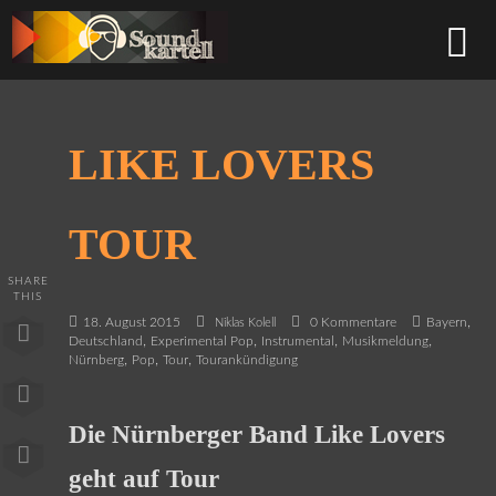
LIKE LOVERS
TOUR
SHARE
THIS
,
18. August 2015
0 Kommentare
Bayern
Niklas Kolell
,
,
,
,
Deutschland
Experimental Pop
Instrumental
Musikmeldung
,
,
,
Nürnberg
Pop
Tour
Tourankündigung
Die Nürnberger Band Like Lovers
geht auf Tour