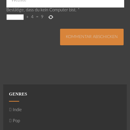
Bestätige, dass du kein Computer bist.
*
+
4
=
9
GENRES
Indie
Pop