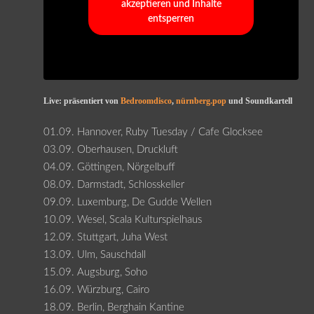
akzeptieren und Inhalte
entsperren
Live: präsentiert von
Bedroomdisco
,
nürnberg.pop
und Soundkartell
01.09. Hannover, Ruby Tuesday / Cafe Glocksee
03.09. Oberhausen, Druckluft
04.09. Göttingen, Nörgelbuff
08.09. Darmstadt, Schlosskeller
09.09. Luxemburg, De Gudde Wellen
10.09. Wesel, Scala Kulturspielhaus
12.09. Stuttgart, Juha West
13.09. Ulm, Sauschdall
15.09. Augsburg, Soho
16.09. Würzburg, Cairo
18.09. Berlin, Berghain Kantine