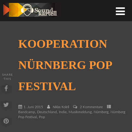
KOOPERATION
NÜRNBERG POP
SHARE
THIS
FESTIVAL
1. Juni 2015
2 Kommentare
Niklas Kolell
,
,
,
,
,
Bandcamp
Deutschland
Indie
Musikmeldung
Nürnberg
Nürnberg
,
Pop Festival
Pop