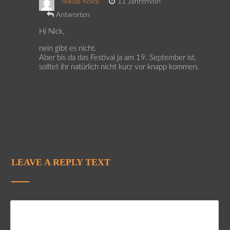
Niklas Kolell
11 Jahrenvon
Antworten
Hi Nick,
nein gibt es nicht.
Aber bis da das Festival ja am 19. September ist,
solltet ihr natürlich nicht kurz vor knapp kommen.
LEAVE A REPLY TEXT