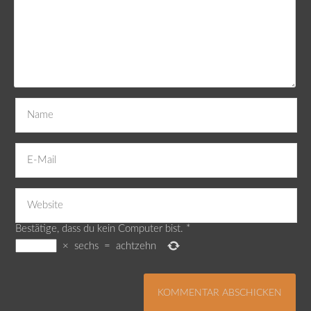
Bestätige, dass du kein Computer bist.
*
×
sechs
=
achtzehn