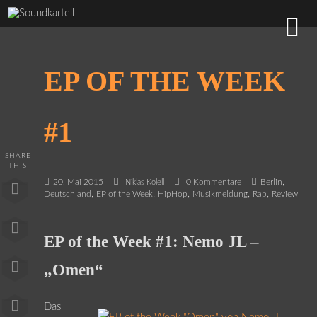
EP OF THE WEEK
#1
SHARE
THIS
,
20. Mai 2015
0 Kommentare
Berlin
Niklas Kolell
,
,
,
,
,
Deutschland
EP of the Week
HipHop
Musikmeldung
Rap
Review
EP of the Week #1: Nemo JL –
„Omen“
Das