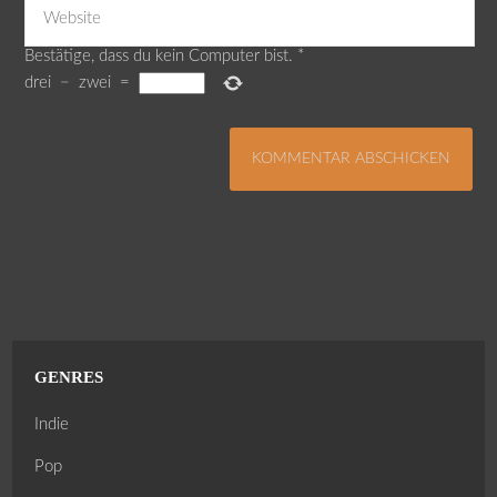
Bestätige, dass du kein Computer bist.
*
drei
−
zwei
=
GENRES
Indie
Pop