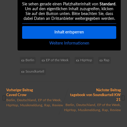
Sie sehen gerade einen Platzhalterinhalt von
Standard
.
Um auf den eigentlichen Inhalt zuzugreifen, klicken
Sie auf den Button unten. Bitte beachten Sie, dass
dabei Daten an Drittanbieter weitergegeben werden.
Inhalt entsperren
Weitere Informationen
Berlin
EP of the Week
HipHop
Rap
Soundkartell
Vorheriger Beitrag
Nächster Beitrag
Caved Crow
tagebook von Soundkartell KW
,
,
,
21
Berlin
Deutschland
EP of the Week
,
,
,
,
,
,
Berlin
Deutschland
EP of the Week
HipHop
Musikmeldung
Rap
Review
,
,
,
HipHop
Musikmeldung
Rap
Review