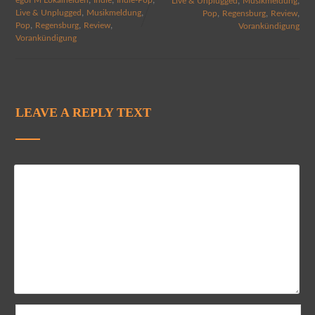
,
,
Live & Unplugged
Musikmeldung
,
,
,
,
,
Live & Unplugged
Musikmeldung
Pop
Regensburg
Review
,
,
,
Pop
Regensburg
Review
Vorankündigung
Vorankündigung
LEAVE A REPLY TEXT