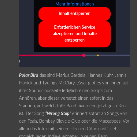
Mehr Informationen
Inhalt entsperren
Erforderlichen Service
akzeptieren und Inhalte
entsperren
Polar Bird
das sind Marius Gardeia, Hannes Kuhr, Jannis
Hönick und Tydings McClary. Zwar gibt es von ihnen auf
ihrer Soundcloudseite lediglich einen Songs zum
Anhören, aber dieser versetzt einen sofort in das
Staunen, auf welch tolle Band man denn jetzt gestoßen
ist. Der Song
“Wrong Step”
erinnert sofort an Songs von
den Foals, Bombay Bicycle Club oder die Maccabees. Vor
allem das Intro mit seinem cleanen Gitarrenriff zieht
sogleich jeden Indie-Liebhaber in seinen Bann.