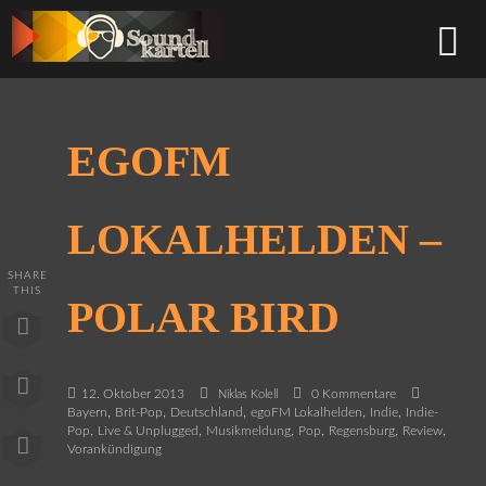
EGOFM
LOKALHELDEN –
SHARE
THIS
POLAR BIRD
12. Oktober 2013
0 Kommentare
Niklas Kolell
,
,
,
,
,
Bayern
Brit-Pop
Deutschland
egoFM Lokalhelden
Indie
Indie-
,
,
,
,
,
,
Pop
Live & Unplugged
Musikmeldung
Pop
Regensburg
Review
Vorankündigung