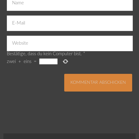
Bestätige, dass du kein Computer bist.
*
zwei
+
eins
=