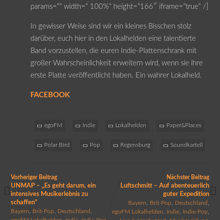
params=““ width=“ 100%“ height=“166″ iframe=“true“ /]
In gewisser Weise sind wir ein kleines Bisschen stolz
darüber, euch hier in den Lokalhelden eine talentierte
Band vorzustellen, die euren Indie-Plattenschrank mit
großer Wahrscheinlichkeit erweitern wird, wenn sie ihre
erste Platte veröffentlicht haben. Ein wahrer Lokalheld.
FACEBOOK
egoFM
Indie
Lokalhelden
Paper&Places
Polar Bird
Pop
Regensburg
Soundkartell
Vorheriger Beitrag
Nächster Beitrag
UNMAP – „Es geht darum, ein
Luftschmitt – Auf abenteuerlich
intensives Musikerlebnis zu
guter Expedition
schaffen“
,
,
,
Bayern
Brit-Pop
Deutschland
,
,
,
,
,
,
Bayern
Brit-Pop
Deutschland
egoFM Lokalhelden
Indie
Indie-Pop
,
,
,
egoFM Lokalhelden
Indie
Indie-Pop