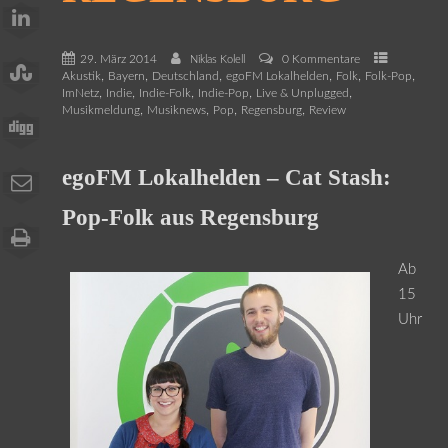
29. März 2014
0 Kommentare
Niklas Kolell
,
,
,
,
,
,
Akustik
Bayern
Deutschland
egoFM Lokalhelden
Folk
Folk-Pop
,
,
,
,
,
ImNetz
Indie
Indie-Folk
Indie-Pop
Live & Unplugged
,
,
,
,
Musikmeldung
Musiknews
Pop
Regensburg
Review
egoFM Lokalhelden – Cat Stash:
Pop-Folk aus Regensburg
Ab
15
Uhr