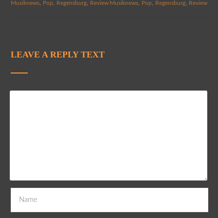
,
,
,
,
,
,
Musiknews
Pop
Regensburg
Review
Musiknews
Pop
Regensburg
Review
LEAVE A REPLY TEXT