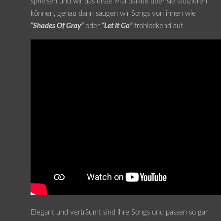
sprießen und wir das erste Mal barfuß über sie stolzieren
können, genau dann saugen wir Songs von ihnen wie
“Shades Of Gray”
oder
“Let It Go”
frohlockend auf.
Elegant und verträumt sind ihre Songs und passen so gar