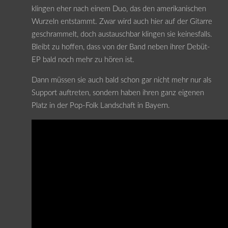
klingen eher nach einem Duo, das den amerikanischen
Wurzeln entstammt. Zwar wird auch hier auf der Gitarre
geschrammelt, doch austauschbar klingen sie keinesfalls.
Bleibt zu hoffen, dass von der Band neben ihrer Debüt-
EP bald noch mehr zu hören ist.
Dann müssen sie auch bald schon gar nicht mehr nur als
Support auftreten, sondern haben ihren ganz eigenen
Platz in der Pop-Folk Landschaft in Bayern.