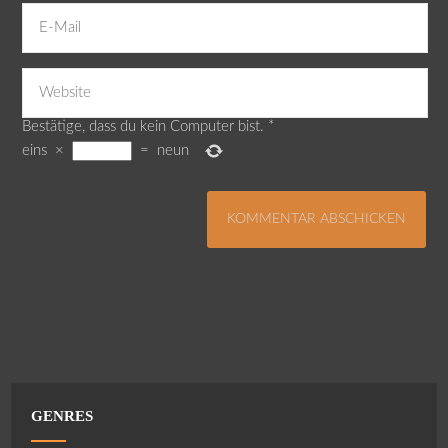
Bestätige, dass du kein Computer bist.
*
eins
×
=
neun
GENRES