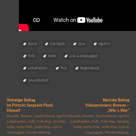
Band
Cat Stash
Duo
egoFM
Folk
Indie
Live & Unplugged
Lokalhelden
Pop
Regensburg
Soundkartell
Vorheriger Beitrag
Nächster Beitrag
Im Porträt: Sergeant Pluck
Videopremiere: Benson –
Himself
„Wie`s War“
,
,
,
,
,
,
Akustik
Bayern
Deutschland
egoFM
Akustik
Bayern
Deutschland
egoFM
,
,
,
,
,
,
,
,
Lokalhelden
Folk
Folk-Pop
ImNetz
Lokalhelden
Folk
Folk-Pop
ImNetz
,
,
,
,
,
,
Indie
Indie-Folk
Indie-Pop
Live &
Indie
Indie-Folk
Indie-Pop
Live &
,
,
,
,
Unplugged
Musikmeldung
Unplugged
Musikmeldung