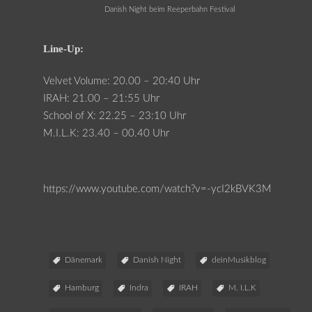
Danish Night beim Reeperbahn Festival
Line-Up:
Velvet Volume: 20.00 – 20:40 Uhr
IRAH: 21.00 – 21:55 Uhr
School of X: 22.25 – 23:10 Uhr
M.I.L.K: 23.40 – 00.40 Uhr
https://www.youtube.com/watch?v=-ycI2kBVK3M
Dänemark
Danish Night
deinMusikblog
Hamburg
Indra
IRAH
M. I.L.K