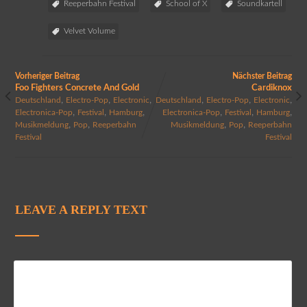
Reeperbahn Festival
School of X
Soundkartell
Velvet Volume
Vorheriger Beitrag
Nächster Beitrag
Foo Fighters Concrete And Gold
Cardiknox
,
,
,
,
,
,
Deutschland
Electro-Pop
Electronic
Deutschland
Electro-Pop
Electronic
,
,
,
,
,
,
Electronica-Pop
Festival
Hamburg
Electronica-Pop
Festival
Hamburg
,
,
,
,
Musikmeldung
Pop
Reeperbahn
Musikmeldung
Pop
Reeperbahn
Festival
Festival
LEAVE A REPLY TEXT