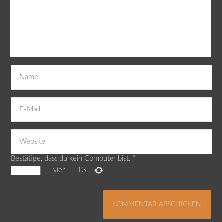
Bestätige, dass du kein Computer bist.
*
+
vier
=
13