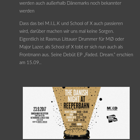
werden auch außerhalb Dänemarks noch bekannter
werden
Dass das bei M.I.L.K und School of X auch passieren
wird, darüber machen wir uns mal keine Sorgen.
Eigentlich ist Rasmus Littauer Drummer für MØ oder
Major Lazer, als School of X tobt er sich nun auch als
Frontmann aus. Seine Debüt EP „Faded. Dream.“ erschien
am 15.09..