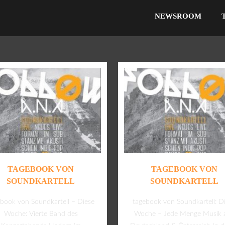
NEWSROOM
TAGEBOOK VON
TAGEBOOK VON
SOUNDKARTELL
SOUNDKARTELL
ebook von Soundkartell – Diese
tagebook von Soundkartell: D
Woche: Vierte Band des
Woche – Jede Menge Musik 