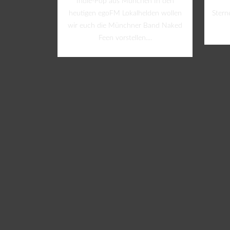
Indie-Pop aus München In den
heutigen egoFM Lokalhelden wollen
Stern
wir euch die Münchner Band Naked
Feen vorstellen....