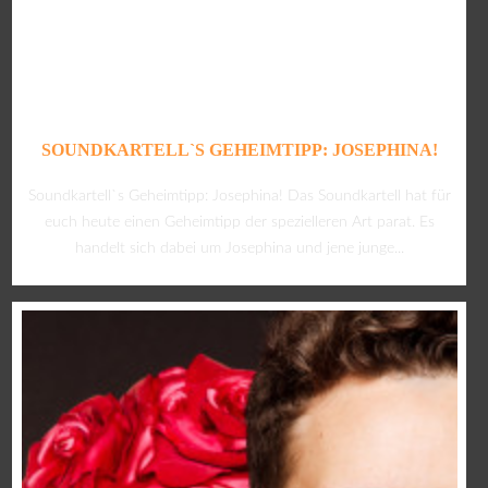
SOUNDKARTELL`S GEHEIMTIPP: JOSEPHINA!
Soundkartell`s Geheimtipp: Josephina! Das Soundkartell hat für
euch heute einen Geheimtipp der spezielleren Art parat. Es
handelt sich dabei um Josephina und jene junge...