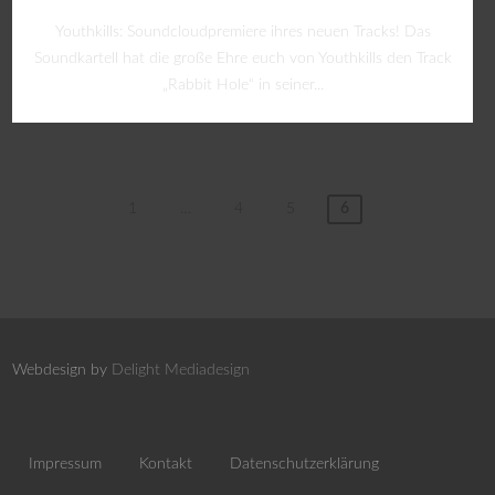
Youthkills: Soundcloudpremiere ihres neuen Tracks! Das
Soundkartell hat die große Ehre euch von Youthkills den Track
„Rabbit Hole“ in seiner...
1
…
4
5
6
Webdesign by
Delight Mediadesign
Impressum
Kontakt
Datenschutzerklärung