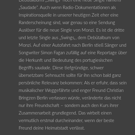
Debütalbums „Swings“ noch eine neue Single namens
„Saudade“. Auch wenn Radio-Dokumentationen als
Inspirationsquelle in unserer heutigen Zeit eher eine
Randerscheinung sind, war genau so eine Sendung
Auslöser für die neue Single von Monzi. Es ist die dritte
und letzte Single aus „Swings
„
, dem Debütalbum von
Monzi. Auf einer Autofahrt nach Berlin stieß Sänger und
Songwriter Simon Fagan zufällig auf eine Reportage über
die Herkunft und Bedeutung des portugiesischen
Begriffs
saudade
. Diese tiefgründige, schwer
übersetzbare Sehnsucht sollte für ihn schon bald ganz
persönliche Relevanz bekommen: Als er erfuhr, dass sein
musikalischer Weggefährte und enger Freund Christian
Bringzen Berlin verlassen würde, veränderte das nicht
nur ihre Freundschaft – sondern auch den Kurs ihrer
Zusammenarbeit grundlegend. Das wirbelt einen
vermutlich erstmal durcheinander, wenn der beste
Freund deine Heimatstadt verlässt.