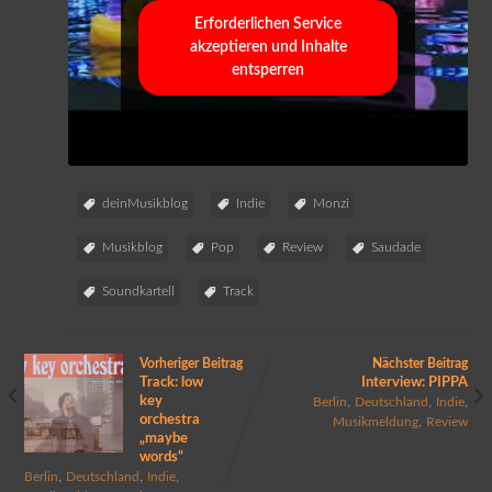
Erforderlichen Service
akzeptieren und Inhalte
entsperren
deinMusikblog
Indie
Monzi
Musikblog
Pop
Review
Saudade
Soundkartell
Track
Vorheriger Beitrag
Nächster Beitrag
Track: low
Interview: PIPPA
key
,
,
,
Berlin
Deutschland
Indie
orchestra
,
Musikmeldung
Review
„maybe
words“
,
,
,
Berlin
Deutschland
Indie