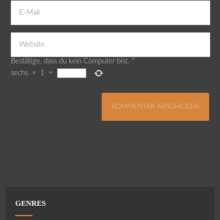
Bestätige, dass du kein Computer bist.
*
sechs
×
1
=
GENRES