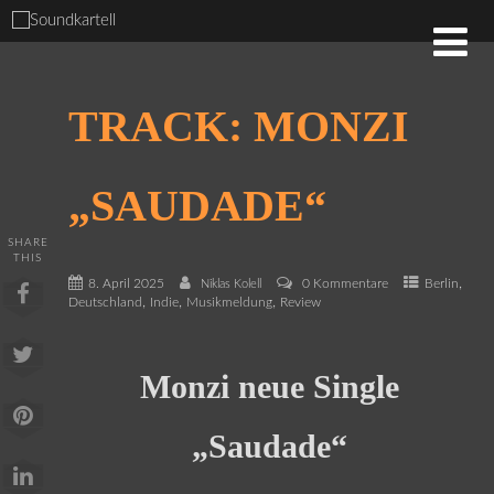
TRACK: MONZI
„SAUDADE“
SHARE
THIS
,
8. April 2025
0 Kommentare
Berlin
Niklas Kolell
,
,
,
Deutschland
Indie
Musikmeldung
Review
Monzi neue Single
„Saudade“