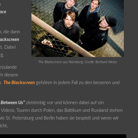
s
ace
, die dann
lackscreen
t. Dabei
rg.
The Blackscreen aus Nürnberg; Credit: Berhard Weise
erzulande
ich diesem
n.
The Blackscreen
gehören in jedem Fall zu den besseren und
 Between Us”
zielstrebig vor und können dabei auf ein
 Videos, Touren durch Polen, das Baltikum und Russland stehen
e St. Petersburg und Berlin haben sie bespielt und wenn wir
icht.