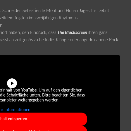
C Schneider, Sebastien le Mont und Florian Jäger. Ihr Debüt
seitdem folgten im zweijährigen Rhythmus
n.
ört haben, den Eindruck, dass
The Blackscreen
ihren ganz
passt an zeitgenössische Indie-Klänge oder abgedroschene Rock-
erinhalt von
YouTube
. Um auf den eigentlichen
 die Schaltfläche unten. Bitte beachten Sie, dass
ttanbieter weitergegeben werden.
r Informationen
nhalt entsperren