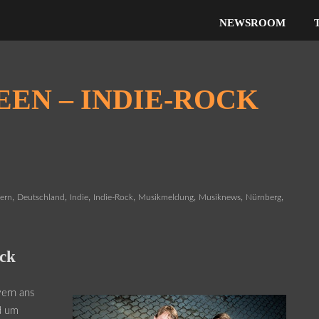
NEWSROOM
EN – INDIE-ROCK
,
,
,
,
,
,
,
ern
Deutschland
Indie
Indie-Rock
Musikmeldung
Musiknews
Nürnberg
ock
yern ans
d um