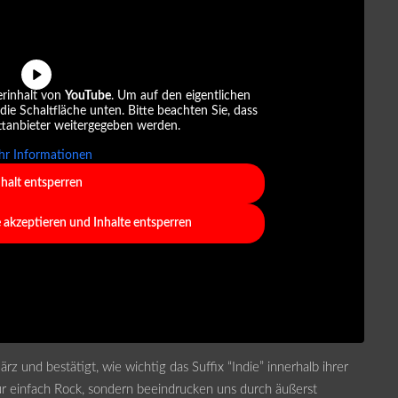
erinhalt von
YouTube
. Um auf den eigentlichen
 die Schaltfläche unten. Bitte beachten Sie, dass
ttanbieter weitergegeben werden.
r Informationen
nhalt entsperren
e akzeptieren und Inhalte entsperren
rz und bestätigt, wie wichtig das Suffix “Indie” innerhalb ihrer
r einfach Rock, sondern beeindrucken uns durch äußerst