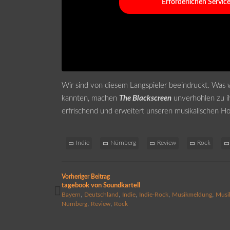
Erforderlichen Servic
Wir sind von diesem Langspieler beeindruckt. Was w
kannten, machen
The Blackscreen
unverhohlen zu i
erfrischend und erweitert unseren musikalischen H
Indie
Nürnberg
Review
Rock
Vorheriger Beitrag
tagebook von Soundkartell
,
,
,
,
,
Bayern
Deutschland
Indie
Indie-Rock
Musikmeldung
Musi
,
,
Nürnberg
Review
Rock