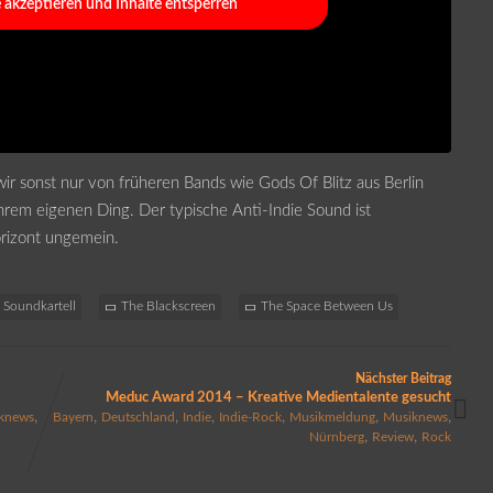
e akzeptieren und Inhalte entsperren
ir sonst nur von früheren Bands wie Gods Of Blitz aus Berlin
hrem eigenen Ding. Der typische Anti-Indie Sound ist
orizont ungemein.
Soundkartell
The Blackscreen
The Space Between Us
Nächster Beitrag
Meduc Award 2014 – Kreative Medientalente gesucht
,
,
,
,
,
,
,
knews
Bayern
Deutschland
Indie
Indie-Rock
Musikmeldung
Musiknews
,
,
Nürnberg
Review
Rock