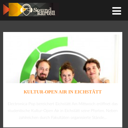
KULTUR-OPEN AIR IN EICHSTÄTT
Electronica-Pop bereichert Eichstätt Am Mittwoch eröffnet das
studentische Kultur-Open Air in Eichstätt seine Pforten. Neben
zahlreichen durch Fakultäten organisierte Stände...