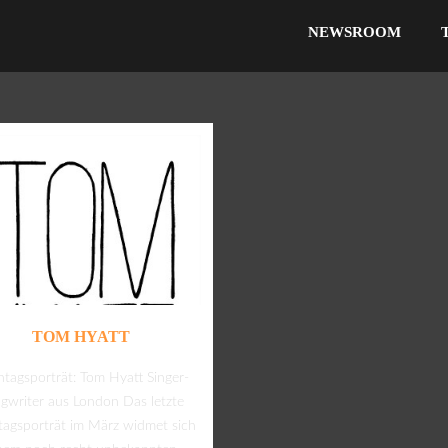
NEWSROOM
TOM HYATT
tagsporträt: Tom Hyatt Singer-
gwriter aus London Das letzte
agsporträt im März widmet sich