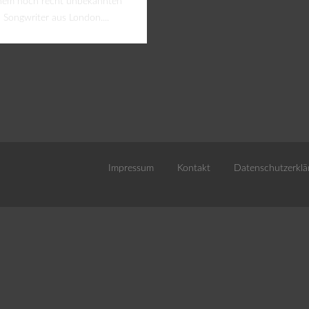
nem noch recht unbekannten
Songwriter aus London....
Impressum
Kontakt
Datenschutzerklä