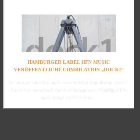
HAMBURGER LABEL HFN MUSIC
VERÖFFENTLICHT COMBILATION „DOCK1“
Hamburger Label hfn music veröffentlicht Combilation „dock1“
Das in der Hansestadt Hamburg beheimatete Musiklabel hfn
music bringt am 24. Februar...