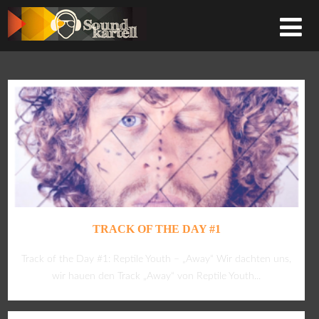
TRACK OF THE DAY #1
Track of the Day #1: Reptile Youth – „Away“ Wir dachten uns,
wir hauen den Track „Away“ von Reptile Youth...