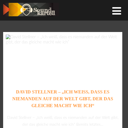
DAVID STELLNER – „ICH WEISS, DASS ES N
IEMANDEN AUF DER WELT GIBT, DER DAS G
LEICHE MACHT WIE ICH“
David Stellner – „Ich weiß, dass es niemanden auf der Welt gibt,
der das gleiche macht wie ich“ Bereits letztes...