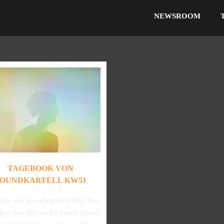
NEWSROOM
TAGEBOOK VON
SOUNDKARTELL KW51
ook von Soundkartell KW51 Nur
gut eine Woche bis Heilig Abend