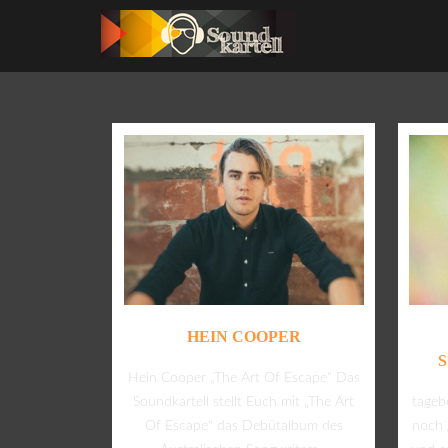
HEIN COOPER
Hein Cooper „The Art Of Escape“ Das
Soundkartell stellt Euch mit „The Art
tageb
Of Escape“ das Debütalbum des
noch 