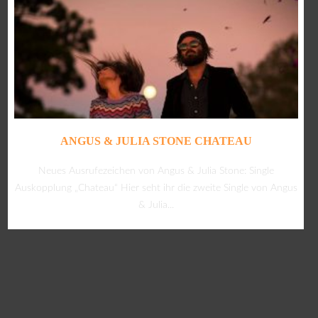
ANGUS & JULIA STONE CHATEAU
Neues Ausrufezeichen von Angus & Julia Stone: Single
Auskopplung „Chateau“ Hier seht ihr die zweite Single von Angus
& Julia...