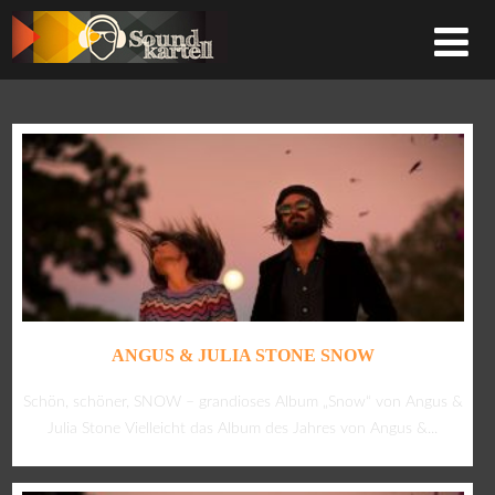
ANGUS & JULIA STONE SNOW
Schön, schöner, SNOW – grandioses Album „Snow“ von Angus &
Julia Stone Vielleicht das Album des Jahres von Angus &...