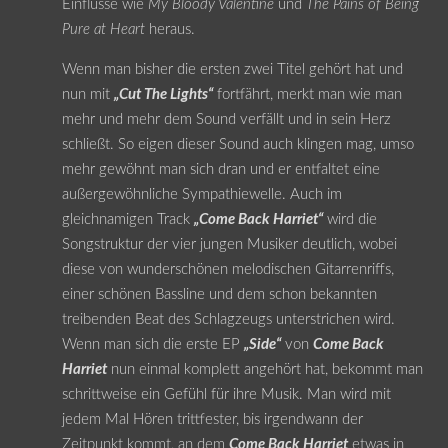
Einflüsse wie
My Bloody Valentine
und
The Pains of Being
Pure at Heart
heraus.
Wenn man bisher die ersten zwei Titel gehört hat und
nun mit
„Cut The Lights“
fortfährt, merkt man wie man
mehr und mehr dem Sound verfällt und in sein Herz
schließt. So eigen dieser Sound auch klingen mag, umso
mehr gewöhnt man sich dran und er entfaltet eine
außergewöhnliche Sympathiewelle. Auch im
gleichnamigen Track
„Come Back Harriet“
wird die
Songstruktur der vier jungen Musiker deutlich, wobei
diese von wunderschönen melodischen Gitarrenriffs,
einer schönen Bassline und dem schon bekannten
treibenden Beat des Schlagzeugs unterstrichen wird.
Wenn man sich die erste EP
„Side“
von
Come Back
Harriet
nun einmal komplett angehört hat, bekommt man
schrittweise ein Gefühl für ihre Musik. Man wird mit
jedem Mal Hören trittfester, bis irgendwann der
Zeitpunkt kommt, an dem
Come Back Harriet
etwas in