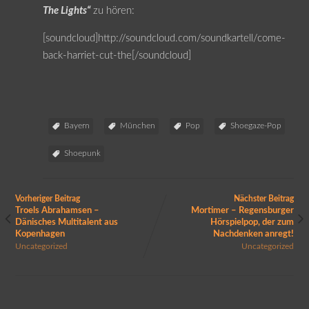
The Lights“
zu hören:
[soundcloud]http://soundcloud.com/soundkartell/come-
back-harriet-cut-the[/soundcloud]
Bayern
München
Pop
Shoegaze-Pop
Shoepunk
Vorheriger Beitrag
Nächster Beitrag
Troels Abrahamsen –
Mortimer – Regensburger
Dänisches Multitalent aus
Hörspielpop, der zum
Kopenhagen
Nachdenken anregt!
Uncategorized
Uncategorized