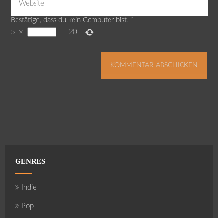
Bestätige, dass du kein Computer bist.
*
5
×
=
20
GENRES
Indie
Pop