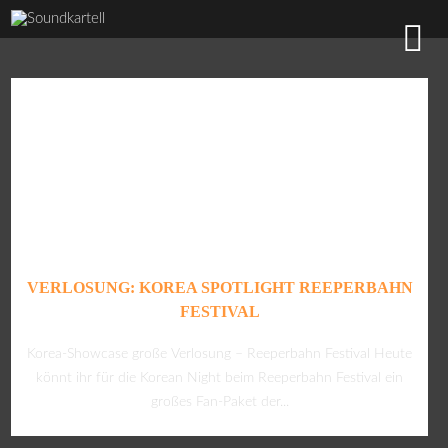
VERLOSUNG: KOREA SPOTLIGHT REEPERBAHN
FESTIVAL
Korea-Showcase große Verlosung – Reeperbahn Festival Heute
könnt ihr für die Korean Night beim Reeperbahn Festival ein
großes Fan-Paket der...