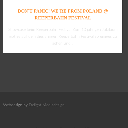
DON`T PANIC! WE`RE FROM POLAND @
REEPERBAHN FESTIVAL
Showcase beim Reeperbahn Festival Zum 10 jährigen Jubiläum
gibt es auf dem diesjährigen Reeperbahn Festival so einiges zu
sehen und...
Webdesign by
Delight Mediadesign