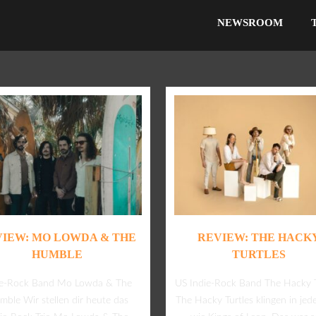
NEWSROOM
IEW: MO LOWDA & THE
REVIEW: THE HACK
HUMBLE
TURTLES
ie-Rock Band Mo Lowda & The
US Indie-Rock Band The Hacky T
ble Wir stellen dir heute das
The Hacky Turtles klingen in jed