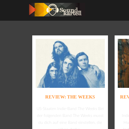
REVIEW: THE WEEKS
REV
US-Staaten Indie-Band The Weeks Bei
der folgenden Band The Weeks musst
Ind
du dich auf eine Band einstellen, die
Hum