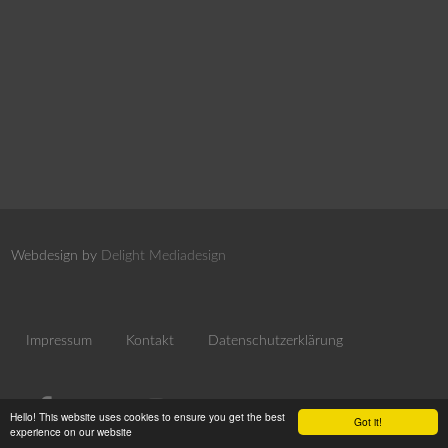
Webdesign by
Delight Mediadesign
Impressum
Kontakt
Datenschutzerklärung
Hello! This website uses cookies to ensure you get the best
Got it!
experience on our website