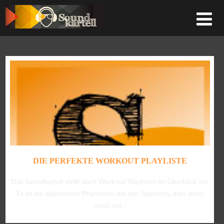
DIE PERFEKTE WORKOUT PLAYLISTE
Das Soundkartell stellt euch Workout-Playlisten im Überblick vor
Es ist ein allgemeines Phänomen bei den Sportlern, dass diese
meist nur...