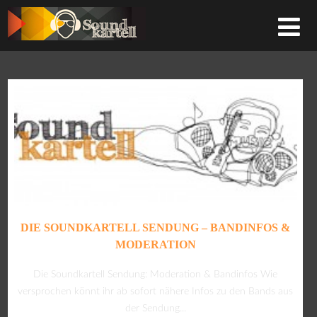
DIE SOUNDKARTELL SENDUNG – BANDINFOS &
MODERATION
Die Soundkartell Sendung: Moderation & Bandinfos Wie
versprochen könnt ihr ab sofort nähere Infos zu den Bands aus
der Sendung...