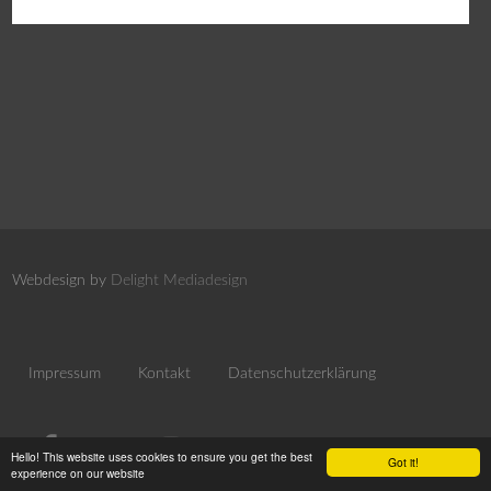
Webdesign by
Delight Mediadesign
Impressum
Kontakt
Datenschutzerklärung
Hello! This website uses cookies to ensure you get the best
Got it!
experience on our website