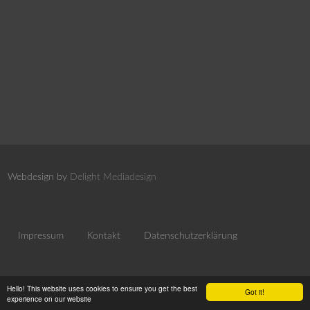
Webdesign by
Delight Mediadesign
Impressum
Kontakt
Datenschutzerklärung
Hello! This website uses cookies to ensure you get the best
Got it!
experience on our website