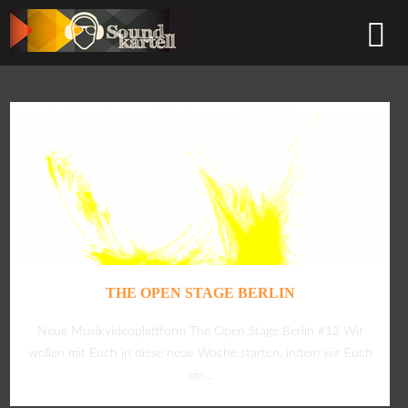
THE OPEN STAGE BERLIN
Neue Musikvideoplattform The Open Stage Berlin #12 Wir
wollen mit Euch in diese neue Woche starten, indem wir Euch
ein...