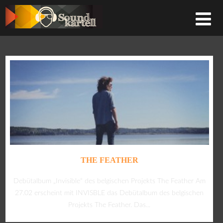
THE FEATHER
Debütalbum „Invisible“ des belgischen Projekts The Feather Am
27.02 erscheint mit INVISBLE das Debütalbum des belgischen
Projekts The Feather. Das...