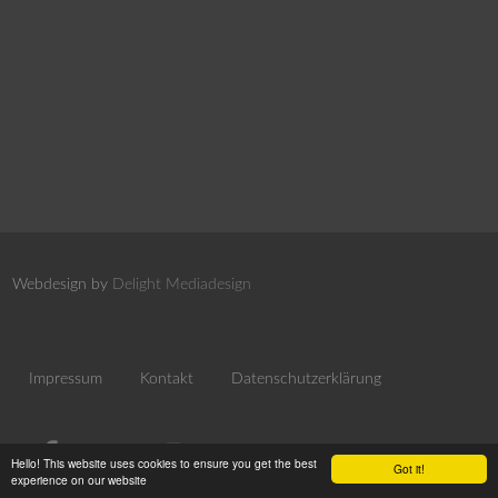
Webdesign by
Delight Mediadesign
Impressum
Kontakt
Datenschutzerklärung
Hello! This website uses cookies to ensure you get the best
Got it!
experience on our website