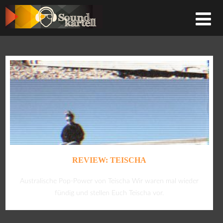
REVIEW: TEISCHA
Australische Pop-Power von Teischa Wir waren mal wieder
fündig und stellen Euch Teischa vor.