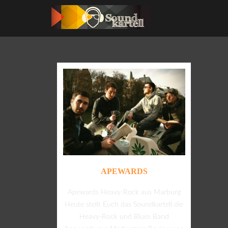
APEWARDS
Apewards Heavy-Rock aus Marburg
Heute stellt Euch das Soundkartell die
Heavy-Rock und Blues Band