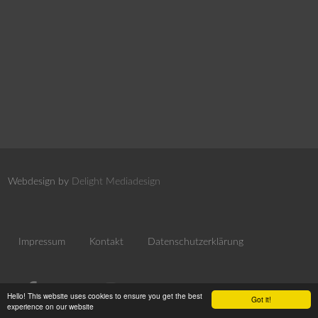
Webdesign by
Delight Mediadesign
Impressum
Kontakt
Datenschutzerklärung
Hello! This website uses cookies to ensure you get the best
Got it!
experience on our website