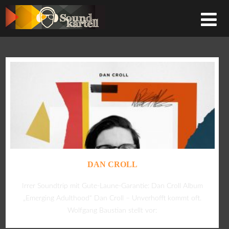
DAN CROLL
Irrer Soundtrip mit Gute-Laune-Garantie: Dan Croll Album
„Emerging Adulthood“ Dan Croll – Unverhofft kommt oft.
Wolfgang Baustian stellt vor: