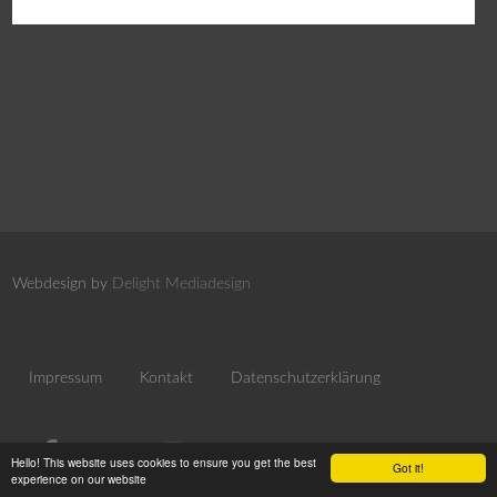
Webdesign by
Delight Mediadesign
Impressum
Kontakt
Datenschutzerklärung
Hello! This website uses cookies to ensure you get the best
Got it!
experience on our website