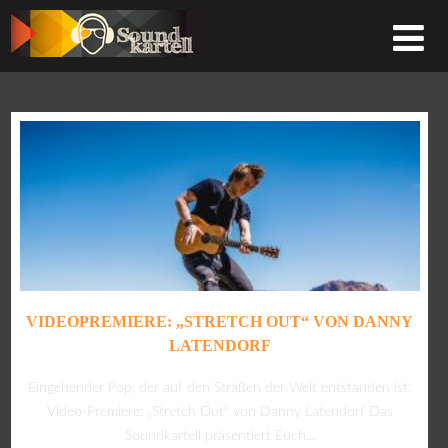
VIDEOPREMIERE: „STRETCH OUT“ VON DANNY
LATENDORF
Eingehender Pop, der auf den Straßen der Welt entstanden ist:
Video-Premiere: „Stretch Out“ von Danny Latendorf Das
Soundkartell präsentiert Euch...