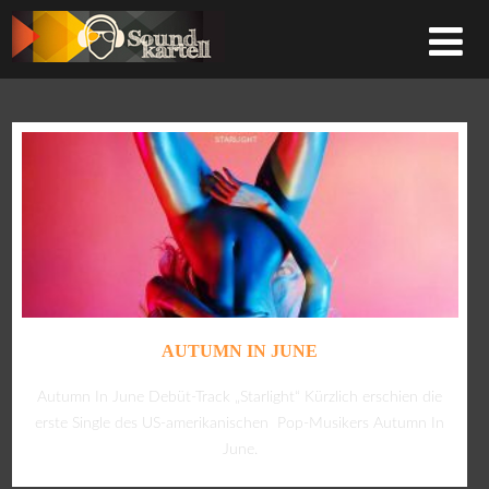
AUTUMN IN JUNE
Autumn In June Debüt-Track „Starlight“ Kürzlich erschien die
erste Single des US-amerikanischen Pop-Musikers Autumn In
June.