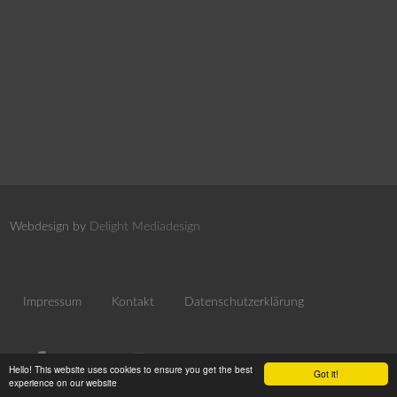
Webdesign by
Delight Mediadesign
Impressum
Kontakt
Datenschutzerklärung
Hello! This website uses cookies to ensure you get the best
Got it!
experience on our website