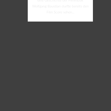
eine Geschichte der Filmmusik
Wolfgang Baustian durfte bereits den
Film Score sehen...