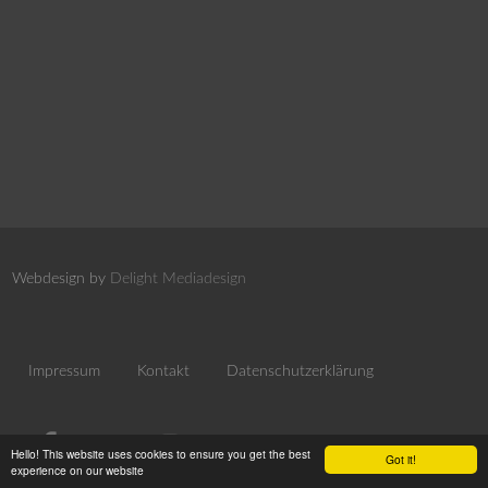
Webdesign by
Delight Mediadesign
Impressum
Kontakt
Datenschutzerklärung
Hello! This website uses cookies to ensure you get the best
Got it!
experience on our website