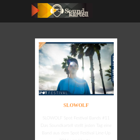
SLOWOLF
SLOWOLF Spot Festival Bands #11
Das Soundkartell stellt jeden Tag eine
Band aus dem Spot Festival Line-Up