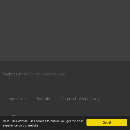
Webdesign by
Delight Mediadesign
Impressum
Kontakt
Datenschutzerklärung
Hello! This website uses cookies to ensure you get the best
Got it!
experience on our website