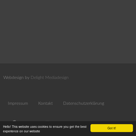
Webdesign by
Delight Mediadesign
Impressum
Kontakt
Datenschutzerklärung
Hello! This website uses cookies to ensure you get the best
Got it!
experience on our website