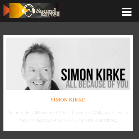
SIMON KIRKE
Simon Kirke „All Because Of You“ Rezension Wolfgang Baustian
hat sich das neue Album von Simon Kirke angehört.